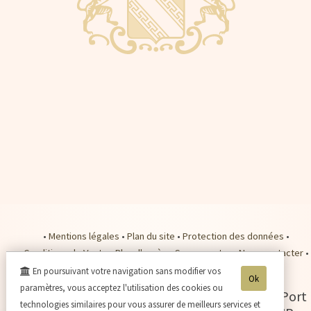
•
Mentions légales
•
Plan du site
•
Protection des données
•
Conditions de Vente
•
Plan d'accès
•
Se connecter
•
Nous contacter
•
Nos tarifs expédition
•
Payer en ligne
•
En poursuivant votre navigation sans modifier vos
Ok
paramètres, vous acceptez l'utilisation des cookies ou
Champagne Jacques SONNETTE
-
2 rue du Port
technologies similaires pour vous assurer de meilleurs services et