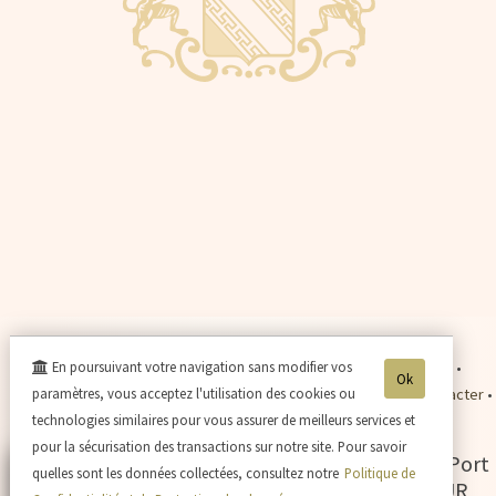
En poursuivant votre navigation sans modifier vos
•
Mentions légales
•
Plan du site
•
Protection des données
•
Ok
paramètres, vous acceptez l'utilisation des cookies ou
Conditions de Vente
•
Plan d'accès
•
Se connecter
•
Nous contacter
•
technologies similaires pour vous assurer de meilleurs services et
Nos tarifs expédition
•
Payer en ligne
•
pour la sécurisation des transactions sur notre site. Pour savoir
Champagne Jacques SONNETTE
-
2 rue du Port
quelles sont les données collectées, consultez notre
Politique de
Picard Grand Porteron -
02310
CHARLY SUR