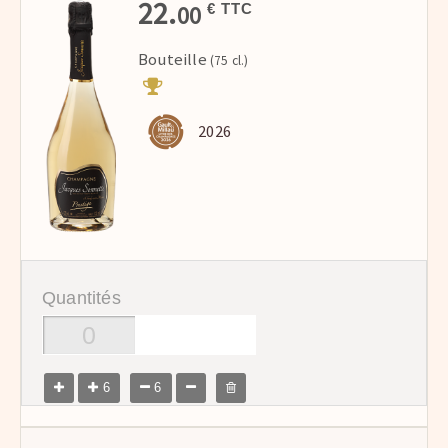
22.
00
€ TTC
Bouteille
(75 cl.)
2026
Quantités
6
6