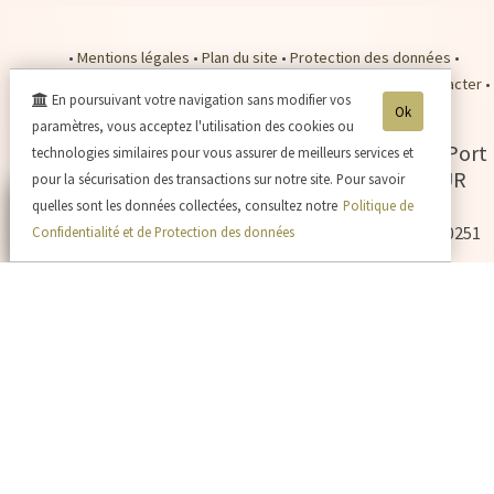
•
Mentions légales
•
Plan du site
•
Protection des données
•
Conditions de Vente
•
Plan d'accès
•
Se connecter
•
Nous contacter
•
En poursuivant votre navigation sans modifier vos
Nos tarifs expédition
•
Payer en ligne
•
Ok
paramètres, vous acceptez l'utilisation des cookies ou
Champagne Jacques SONNETTE
-
2 rue du Port
technologies similaires pour vous assurer de meilleurs services et
Picard Grand Porteron -
02310
CHARLY SUR
pour la sécurisation des transactions sur notre site. Pour savoir
MARNE
quelles sont les données collectées, consultez notre
Politique de
Tél. 03.23.82.05.71
- Tva. : FR60524940251 - RCS : 524940251
Confidentialité et de Protection des données
— L'abus d'alcool est dangereux pour la santé, sachez consommer avec modération
- La vente d'alcool est interdite aux mineurs de -18ans —