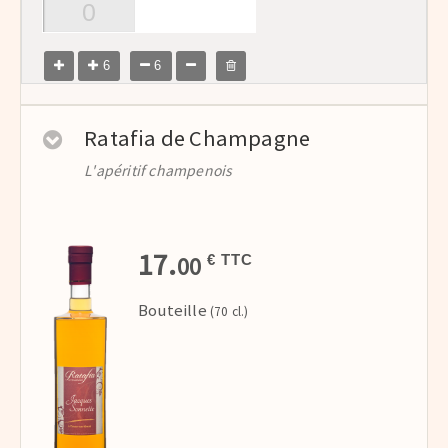
6
6
Ratafia de Champagne
L'apéritif champenois
17.
00
€ TTC
Bouteille
(70 cl.)