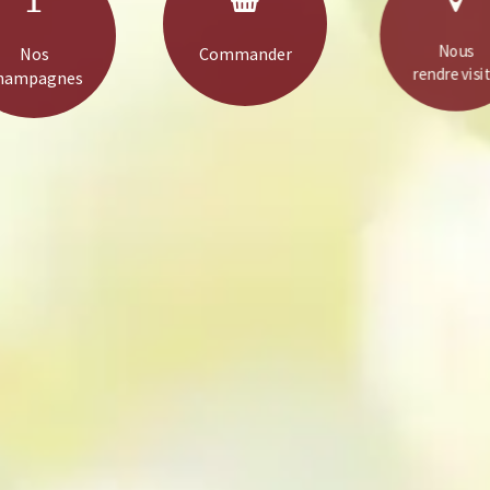
Nos
Commander
Nous
hampagnes
rendre visi