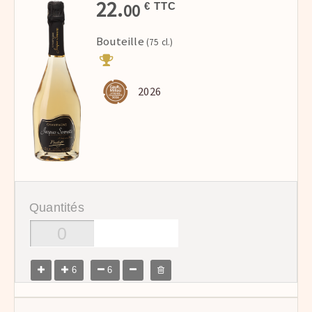
22.
00
€ TTC
Bouteille
(75 cl.)
2026
Quantités
6
6