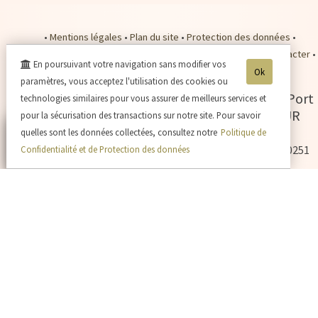
•
Mentions légales
•
Plan du site
•
Protection des données
•
Conditions de Vente
•
Plan d'accès
•
Se connecter
•
Nous contacter
•
En poursuivant votre navigation sans modifier vos
Nos tarifs expédition
•
Payer en ligne
•
Ok
paramètres, vous acceptez l'utilisation des cookies ou
Champagne Jacques SONNETTE
-
2 rue du Port
technologies similaires pour vous assurer de meilleurs services et
Picard Grand Porteron -
02310
CHARLY SUR
pour la sécurisation des transactions sur notre site. Pour savoir
MARNE
quelles sont les données collectées, consultez notre
Politique de
Tél. 03.23.82.05.71
- Tva. : FR60524940251 - RCS : 524940251
Confidentialité et de Protection des données
— L'abus d'alcool est dangereux pour la santé, sachez consommer avec modération
- La vente d'alcool est interdite aux mineurs de -18ans —