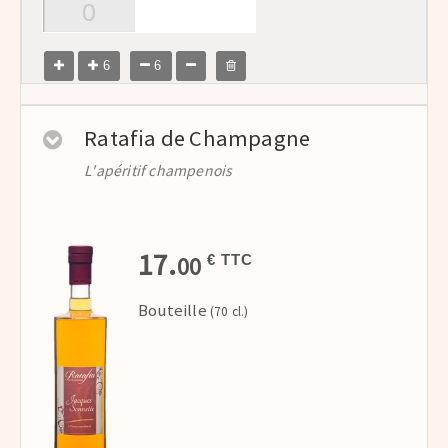
6
6
Ratafia de Champagne
L'apéritif champenois
17.
00
€ TTC
Bouteille
(70 cl.)