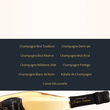
Champagne Brut Tradition
Champagne Demi-sec
Champagne Brut Réserve
Champagne Brut Rosé
Champagne Millésime 2018
Champagne Prestige
Champagne Blanc de Noirs
Ratafia de Champagne
Caisse Découverte