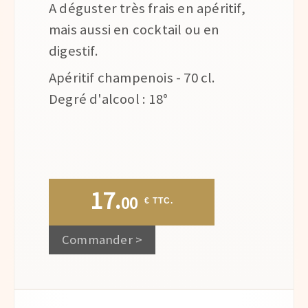
A déguster très frais en apéritif,
mais aussi en cocktail ou en
digestif.
Apéritif champenois - 70 cl.
Degré d'alcool : 18°
17.
00
 € TTC.
Commander >