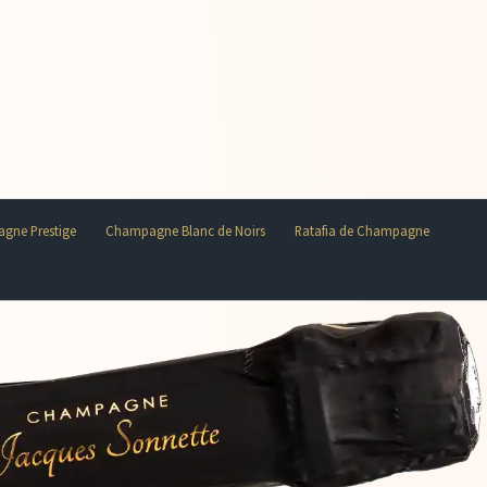
gne Prestige
Champagne Blanc de Noirs
Ratafia de Champagne