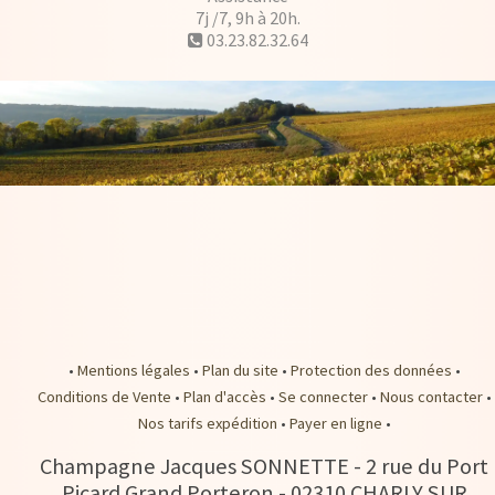
7j /7, 9h à 20h.
03.23.82.32.64
•
Mentions légales
•
Plan du site
•
Protection des données
•
Conditions de Vente
•
Plan d'accès
•
Se connecter
•
Nous contacter
•
Nos tarifs expédition
•
Payer en ligne
•
Champagne Jacques SONNETTE
-
2 rue du Port
Picard Grand Porteron -
02310
CHARLY SUR