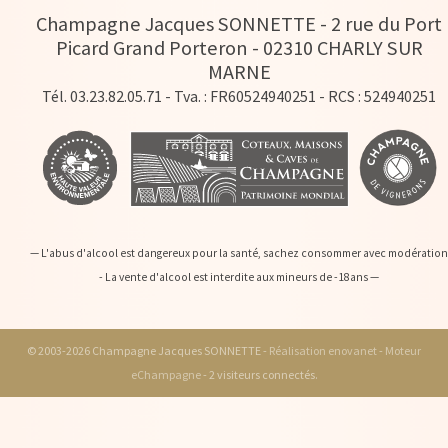
Champagne Jacques SONNETTE
-
2 rue du Port
Picard Grand Porteron -
02310
CHARLY SUR
MARNE
Tél. 03.23.82.05.71
- Tva. : FR60524940251 - RCS : 524940251
— L'abus d'alcool est dangereux pour la santé, sachez consommer avec modération
- La vente d'alcool est interdite aux mineurs de -18ans —
© 2003-2026 Champagne Jacques SONNETTE -
Réalisation enovanet
-
Moteur
eChampagne
- 2 visiteurs connectés.