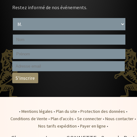
Restez informé de nos événements.
•
Mentions légales
•
Plan du site
•
Protection des données
•
Conditions de Vente
•
Plan d'accès
•
Se connecter
•
Nous contacter
•
Nos tarifs expédition
•
Payer en ligne
•