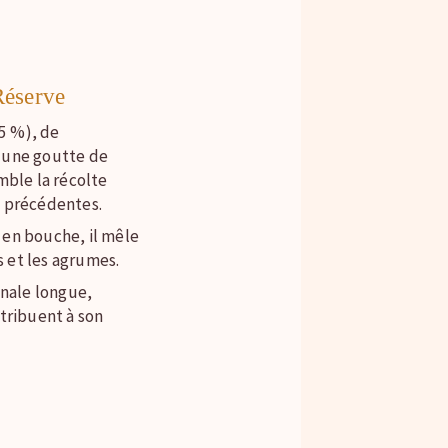
éserve
5 %), de
'une goutte de
mble la récolte
s précédentes.
 en bouche, il mêle
cs et les agrumes.
inale longue,
ntribuent à son