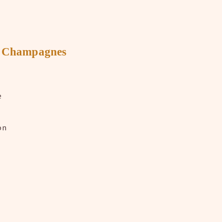
s Champagnes
e
on