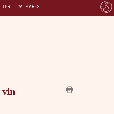
CTER
PALMARÈS
 vin